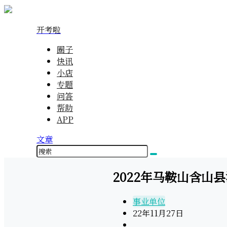
开考啦
圈子
快讯
小店
专题
问答
帮助
APP
文章
2022年马鞍山含山
事业单位
22年11月27日