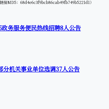
68d4e6c3f9bcb86cab49fb749b5221d1）
345政务服务便民热线招聘8人公告
县部分机关事业单位选调37人公告