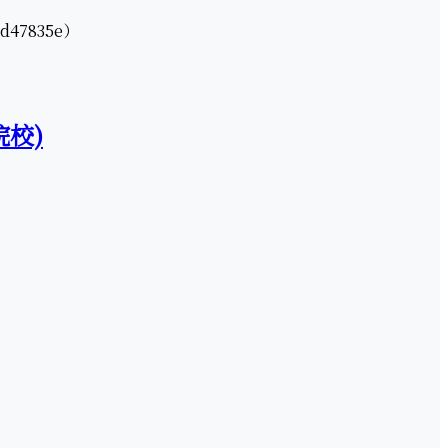
47835e）
院校)