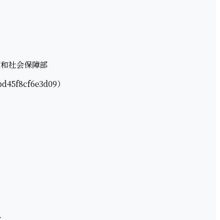
源和社会保障部
f8cf6e3d09）
告