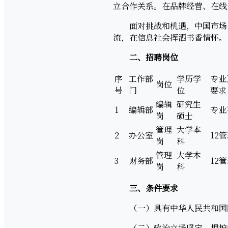
立合作关系。在品牌经营、在线
面对挑战和机遇，中国市场出
流，在信息社会挥洒书香情怀。
二、招聘岗位
序
工作部
学历学
专业
岗位
号
门
位
要求
编辑
研究生
1
编辑部
专业
岗
硕士
管理
大学本
2
办公室
12
岗
科
管理
大学本
3
财务部
12
岗
科
三、条件要求
（一）具有中华人民共和国
（二）政治立场坚定，拥护中