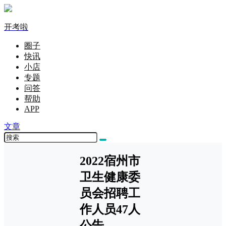
开考啦
圈子
快讯
小店
专题
问答
帮助
APP
文章
2022宿州市
卫生健康委
员会招聘工
作人员47人
公告