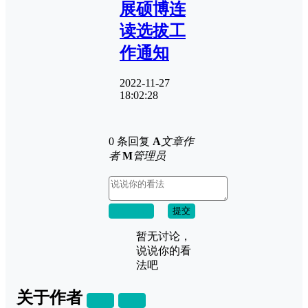
展硕博连
读选拔工
作通知
2022-11-27
18:02:28
0 条回复
A
文章作
者
M
管理员
取消回复
提交
暂无讨论，
说说你的看
法吧
关于作者
关注
私信