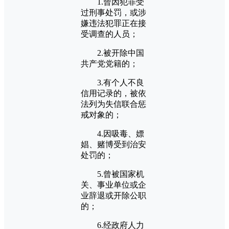
1.曾因犯罪受
过刑事处罚，或涉
嫌违法犯罪正在接
受调查的人员；
2.被开除中国
共产党党籍的；
3.有个人不良
信用记录的，被依
法列为失信联合惩
戒对象的；
4.因吸毒、嫖
娼、赌博受到治安
处罚的；
5.曾被国家机
关、事业单位或企
业辞退或开除公职
的；
6.经政府人力