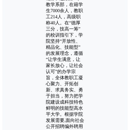
教学系部，在籍学
生7000余人，教职
工214人，高级职
称40人。在“德厚
三分，技高一筹”
的校训指引下，学
院坚持“开放性、
精品化、技能型”
的发展理念，遵循
“让学生满意，让
家长放心，让社会
认可”的办学宗
旨，全体教职工凝
心聚力、开拓创
新、求真务实、勇
于担当，努力把学
院建设成科技特色
鲜明的技能型高水
平大学。根据学院
发展需要,面向社会
公开招聘编外聘用