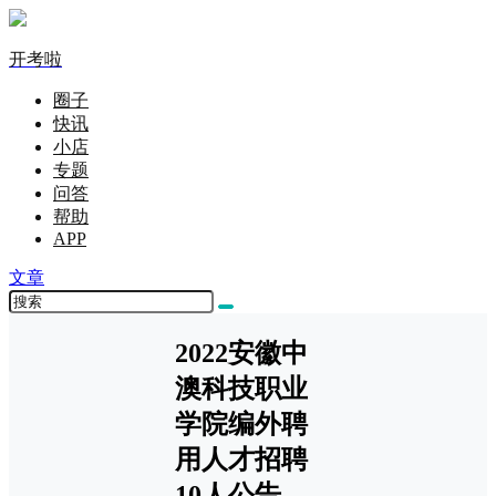
开考啦
圈子
快讯
小店
专题
问答
帮助
APP
文章
2022安徽中
澳科技职业
学院编外聘
用人才招聘
10人公告