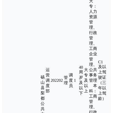
大
专：
人力
资源
管
理、
行政
管
理、
工商
企业
管
C1
理、
及以
40
运
大
公共
周
上驾
营
调
专
事务
砀
岁
驶证
管
调
202202
度
1
及
管理
山
及
（三
理
度
员
以
本
县
以
年以
部
上
科：
梨
下
上驾
工商
都
龄）
管
公
理、
共
行政