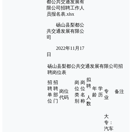
都公共交通发展有
限公司招聘工作人
员报名表.xlsx
砀山县梨都公
共交通发展有限公
司
2022年11月17
日
砀山县梨都公共交通发展有限公司招
聘岗位表
拟
招
招
岗
岗
聘
聘
聘
位
位
年
学
岗位
专
备注
单
部
类
名
龄
历
代码
人
业
位
门
别
称
数
大
专：
汽车