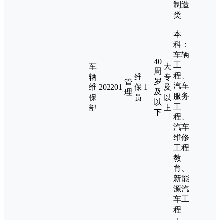
制造
类
本
科：
车辆
40
工
车
大
周
程、
辆
维
专
岁
管
汽车
维
202201
保
1
及
及
理
服务
保
员
以
以
工
部
上
下
程、
汽车
维修
工程
教
育、
新能
源汽
车工
程