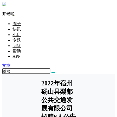
开考啦
圈子
快讯
小店
专题
问答
帮助
APP
文章
2022年宿州
砀山县梨都
公共交通发
展有限公司
招聘6人公告