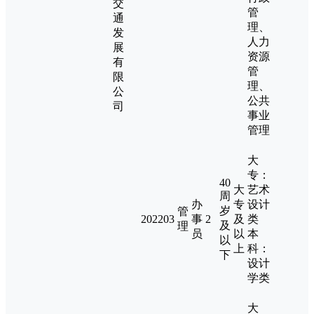
交
管
通
理、
发
人力
展
资源
有
管
限
理、
公
公共
司
事业
管理
大
专：
40
大
艺术
周
办
专
设计
岁
管
202203
事
2
及
类
及
理
员
以
本
以
上
科：
下
设计
学类
大