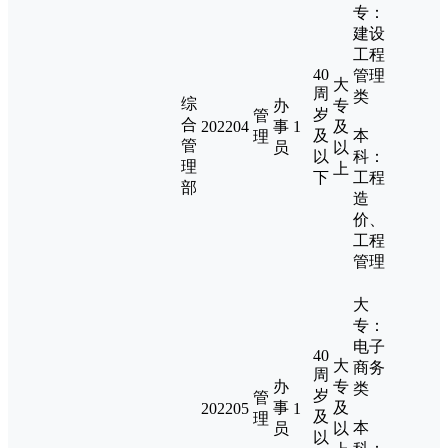
专：
建设
工程
40
管理
大
周
类
综
办
专
岁
管
合
202204
事
1
及
及
本
理
管
员
以
以
科：
理
上
下
工程
部
造
价、
工程
管理
大
专：
电子
40
大
商务
周
办
专
类
岁
管
事
及
202205
1
及
理
本
员
以
以