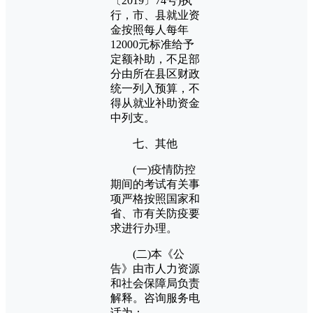
〔2019〕74号)执
行，市、县就业资
金按照每人每年
12000元标准给予
定额补助，不足部
分由所在县区财政
统一列入预算，不
得从就业补助资金
中列支。
七、其他
(一)疫情防控
期间的考试有关事
项严格按照国家和
省、市有关防疫要
求进行办理。
(二)本《公
告》由市人力资源
和社会保障局负责
解释。咨询服务电
话为：