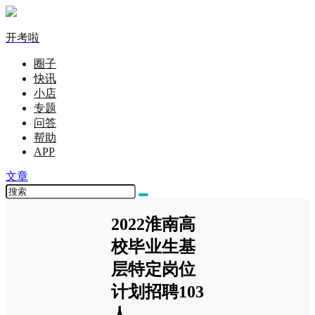
开考啦
圈子
快讯
小店
专题
问答
帮助
APP
文章
2022淮南高
校毕业生基
层特定岗位
计划招聘103
人