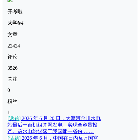
开考啦
大学
lv4
文章
22424
评论
3526
关注
0
粉丝
1
[话题]
2026 年 6 月 20 日，大渡河金川水电
站最后一台机组并网发电，实现全容量投
产。该水电站坐落于我国哪一省份 ……
[话题]
2026 年 6 月，中国在日内瓦万国宫