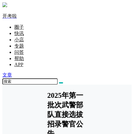
开考啦
圈子
快讯
小店
专题
问答
帮助
APP
文章
2025年第一
批次武警部
队直接选拔
招录警官公
告