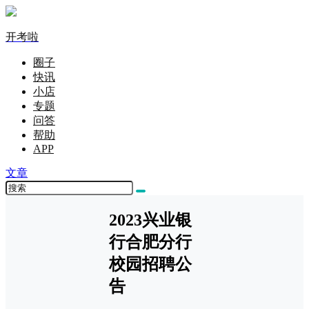
开考啦
圈子
快讯
小店
专题
问答
帮助
APP
文章
2023兴业银
行合肥分行
校园招聘公
告