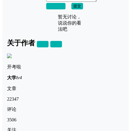
取消回复
提交
暂无讨论，
说说你的看
法吧
关于作者
关注
私信
开考啦
大学
lv4
文章
22347
评论
3506
关注