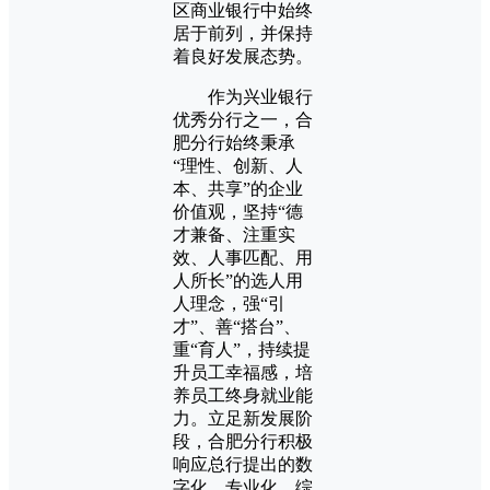
区商业银行中始终
居于前列，并保持
着良好发展态势。
作为兴业银行
优秀分行之一，合
肥分行始终秉承
“理性、创新、人
本、共享”的企业
价值观，坚持“德
才兼备、注重实
效、人事匹配、用
人所长”的选人用
人理念，强“引
才”、善“搭台”、
重“育人”，持续提
升员工幸福感，培
养员工终身就业能
力。立足新发展阶
段，合肥分行积极
响应总行提出的数
字化、专业化、综