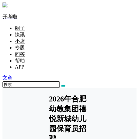
开考啦
圈子
快讯
小店
专题
问答
帮助
APP
文章
2026年合肥
幼教集团禧
悦新城幼儿
园保育员招
聘