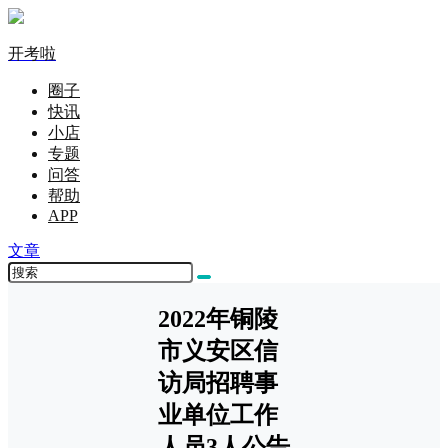
开考啦
圈子
快讯
小店
专题
问答
帮助
APP
文章
2022年铜陵
市义安区信
访局招聘事
业单位工作
人员3人公告