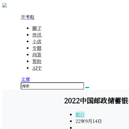
开考啦
圈子
快讯
小店
专题
问答
帮助
APP
文章
2022中国邮政储蓄银
银行
22年9月14日