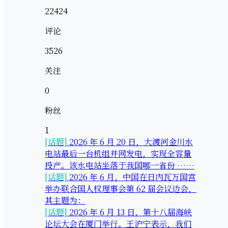
22424
评论
3526
关注
0
粉丝
1
[话题]
2026 年 6 月 20 日，大渡河金川水
电站最后一台机组并网发电，实现全容量
投产。该水电站坐落于我国哪一省份 ……
[话题]
2026 年 6 月，中国在日内瓦万国宫
举办联合国人权理事会第 62 届会议边会，
其主题为：
[话题]
2026 年 6 月 13 日，第十八届海峡
论坛大会在厦门举行。王沪宁表示，我们