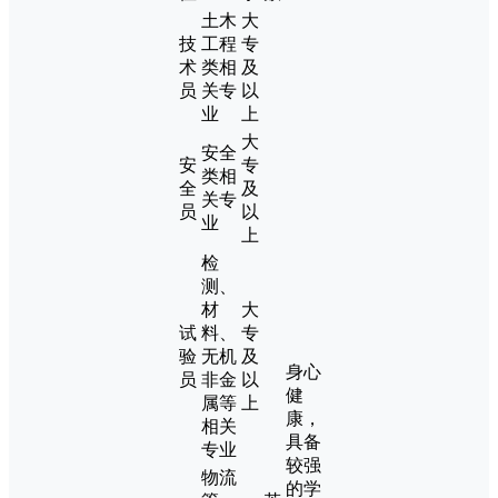
土木
大
技
工程
专
术
类相
及
员
关专
以
业
上
大
安全
安
专
类相
全
及
关专
员
以
业
上
检
测、
材
大
试
料、
专
验
无机
及
身心
员
非金
以
健
属等
上
康，
相关
具备
专业
较强
物流
的学