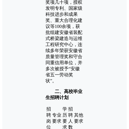
奖项几十项，授权
发明专利、国家级
科技进步和成果
奖、重大合理化建
议等100余项，获
批组建安徽省装配
式桥梁建造与运维
工程研究中心，连
续多年荣获安徽省
质量管理奖和守合
同重信用单位，并
多次被授予“安徽
省五一劳动奖
状”。
二、高校毕业
生招聘计划
招
学
招
聘
专业
历
聘
其他
岗
要求
要
人
要求
位
求
数