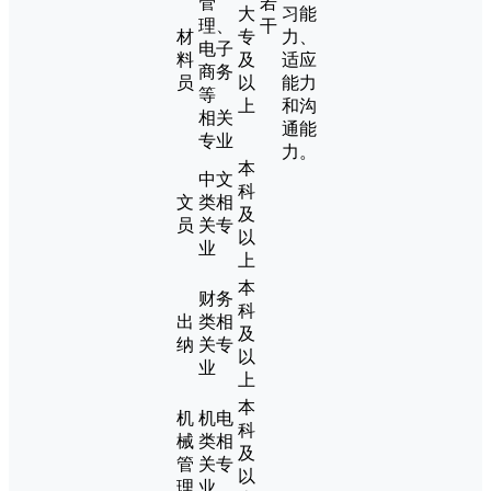
管
若
大
习能
理、
干
材
专
力、
电子
料
及
适应
商务
员
以
能力
等
上
和沟
相关
通能
专业
力。
本
中文
科
文
类相
及
员
关专
以
业
上
本
财务
科
出
类相
及
纳
关专
以
业
上
本
机
机电
科
械
类相
及
管
关专
以
理
业