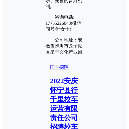
系、完善的晋升机
制;
咨询电话:
17755226043(微信
同号/叶女士)
公司地址：安
徽省蚌埠市龙子湖
区星宇文化产业园
国企招聘
2022安庆
怀宁县行
千里校车
运营有限
责任公司
招聘校车