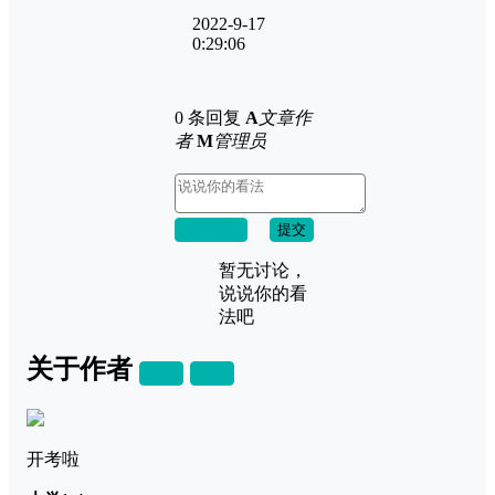
2022-9-17
0:29:06
0 条回复
A
文章作
者
M
管理员
取消回复
提交
暂无讨论，
说说你的看
法吧
关于作者
关注
私信
开考啦