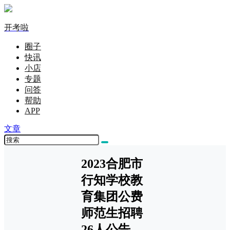
开考啦
圈子
快讯
小店
专题
问答
帮助
APP
文章
2023合肥市
行知学校教
育集团公费
师范生招聘
26人公告