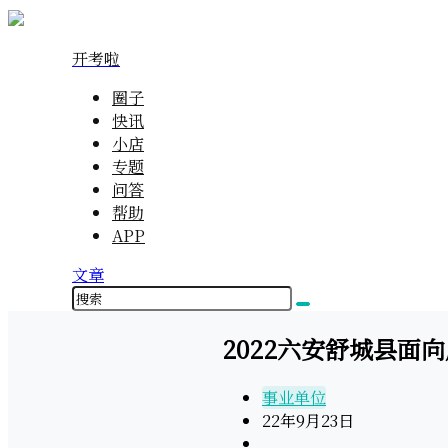
开考啦
圈子
快讯
小店
专题
问答
帮助
APP
文章
2022六安舒城县面
事业单位
22年9月23日