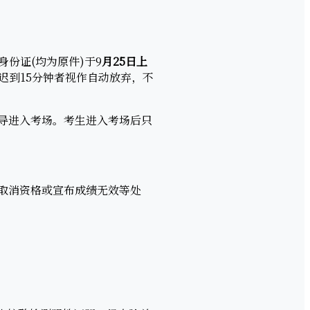
份证(均为原件)于9
月
25
日
上
。迟到15分钟者视作自动放弃，不
导进入考场。考生进入考场后只
取消资格或宣布成绩无效等处