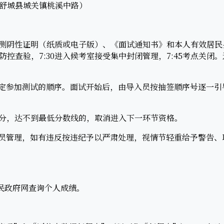
舒城县城关镇桃溪中路）
测阴性证明（纸质或电子版）、《面试通知书》和本人有效居民身
控查验，7:30进入候考室接受集中封闭管理，7:45考点关闭
定参加测试的顺序。面试开始后，由导入员按抽签顺序号逐一引
分，达不到最低分数线的，取消进入下一环节资格。
员管理，如有违反按违纪予以严肃处理，视情节轻重给予警告、
民政府网查询个人成绩。