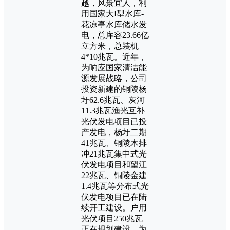
越，风景宜人，利
用国家大I型水库-
花凉亭水库储水发
电，总库容23.66亿
立方米，总装机
4*10兆瓦。近年，
为响应国家清洁能
源发展战略，公司
投资新建的铜陵杨
圩62.6兆瓦、灰河
11.3兆瓦渔光互补
光伏发电项目已投
产发电，杨圩二期
41兆瓦、铜陵木排
冲21兆瓦集中式光
伏发电项目和望江
22兆瓦、铜陵金建
1.4兆瓦等分布式光
伏发电项目已在陆
续开工建设。户用
光伏项目250兆瓦
正在规划建设。为