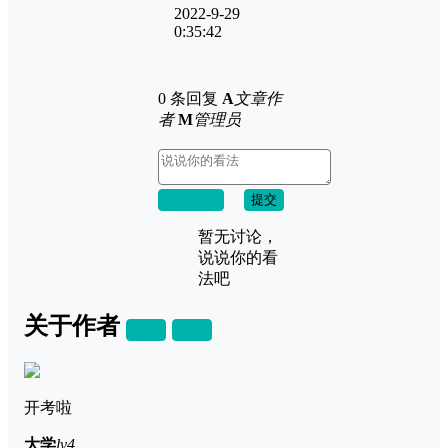
2022-9-29
0:35:42
0 条回复
A
文章作
者
M
管理员
取消回复
提交
暂无讨论，
说说你的看
法吧
关于作者
关注
私信
开考啦
大学
lv4