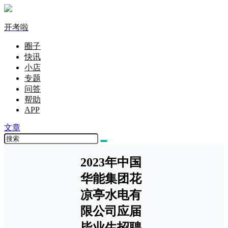
开考啦
圈子
快讯
小店
专题
问答
帮助
APP
文章
2023年中国
华能集团花
凉亭水电有
限公司应届
毕业生招聘