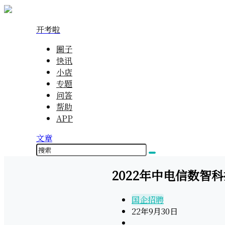
开考啦
圈子
快讯
小店
专题
问答
帮助
APP
文章
2022年中电信数智
国企招聘
22年9月30日