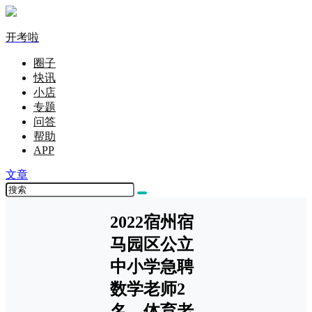
开考啦
圈子
快讯
小店
专题
问答
帮助
APP
文章
2022宿州宿
马园区公立
中小学急聘
数学老师2
名、体育老