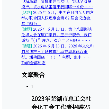
电站最后一台机组并网发电，实现全容量
投产。该水电站坐落于我国哪一省份 ……
[话题]
2026 年 6 月，中国在日内瓦万国宫
举办联合国人权理事会第 62 届会议边会，
其主题为：
[话题]
2026 年 6 月 13 日，第十八届海峡
论坛大会在厦门举行。王沪宁表示，我们
秉持“( ) ”理念，欢迎广大台胞台 ……
[话题]
2026 年 6 月 13 日，2026 年文化和
自然遗产日主场城市活动在湖北武汉举
行。活动围绕“（ ） ”主题，集中 ……
Ta的全部动态
文章聚合
1
2023年芜湖市总工会社
会化工会工作者招聘25