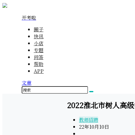
开考啦
圈子
快讯
小店
专题
问答
帮助
APP
文章
2022淮北市树人高
教师招聘
22年10月10日