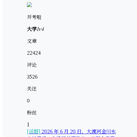
开考啦
大学
lv4
文章
22424
评论
3526
关注
0
粉丝
1
[话题]
2026 年 6 月 20 日，大渡河金川水