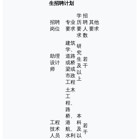
生招聘计划
学
招
招聘
专业
历
聘
其他
岗位
要求
要
人
要求
求
数
建筑
研
学、
究
助理
道路
生
若
设计
或桥
及
干
师
梁或
以
市政
上
工程
土木
工
程、
路
桥、
本
工程
港
科
若
技术
航、
及
干
人员
水利
以