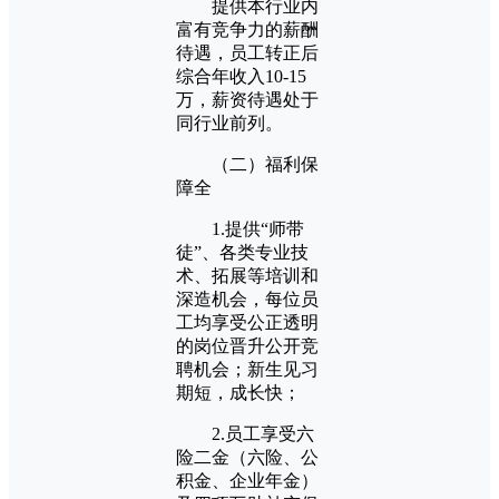
提供本行业内
富有竞争力的薪酬
待遇，员工转正后
综合年收入10-15
万，薪资待遇处于
同行业前列。
（二）福利保
障全
1.提供“师带
徒”、各类专业技
术、拓展等培训和
深造机会，每位员
工均享受公正透明
的岗位晋升公开竞
聘机会；新生见习
期短，成长快；
2.员工享受六
险二金（六险、公
积金、企业年金）