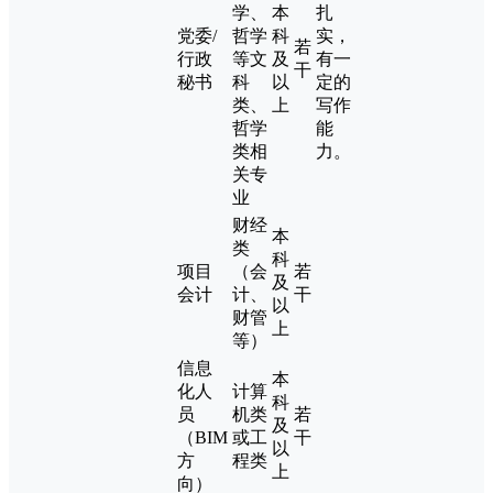
学、
本
扎
党委/
哲学
科
实，
若
行政
等文
及
有一
干
秘书
科
以
定的
类、
上
写作
哲学
能
类相
力。
关专
业
财经
本
类
科
项目
（会
若
及
会计
计、
干
以
财管
上
等）
信息
本
化人
计算
科
员
机类
若
及
（BIM
或工
干
以
方
程类
上
向）