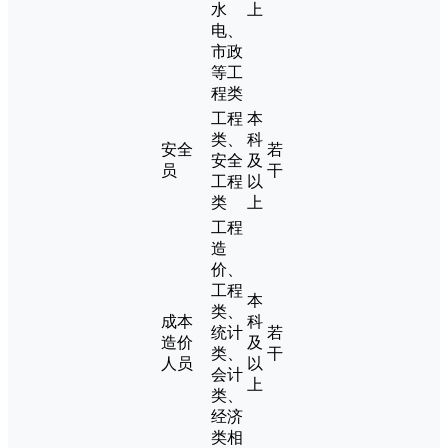
水
上
电、
市政
等工
程类
工程
本
类、
科
安全
若
安全
及
员
干
工程
以
类
上
工程
造
价、
工程
本
类、
成本
科
统计
若
造价
及
类、
干
人员
以
会计
上
类、
经济
类相