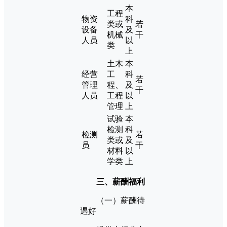
本
工程
物资
科
类或
若
设备
及
机械
干
人员
以
类
上
土木
本
经营
工
科
若
管理
程、
及
干
人员
工程
以
管理
上
试验
本
检测
科
检测
若
类或
及
员
干
材料
以
学类
上
三、薪酬福利
（一）薪酬待
遇好