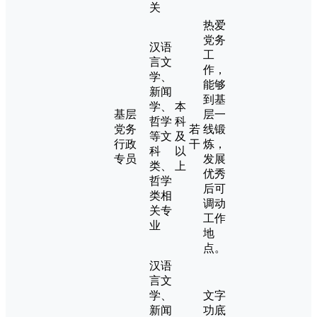
关
热爱
党务
汉语
工
言文
作，
学、
能够
新闻
到基
学、
本
基层
层一
哲学
科
党务
若
线锻
等文
及
行政
干
炼，
科
以
专员
发展
类、
上
优秀
哲学
后可
类相
调动
关专
工作
业
地
点。
汉语
言文
学、
文字
新闻
功底