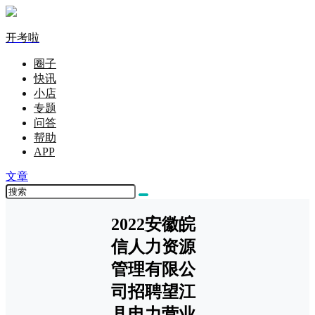
开考啦
圈子
快讯
小店
专题
问答
帮助
APP
文章
2022安徽皖
信人力资源
管理有限公
司招聘望江
县电力营业