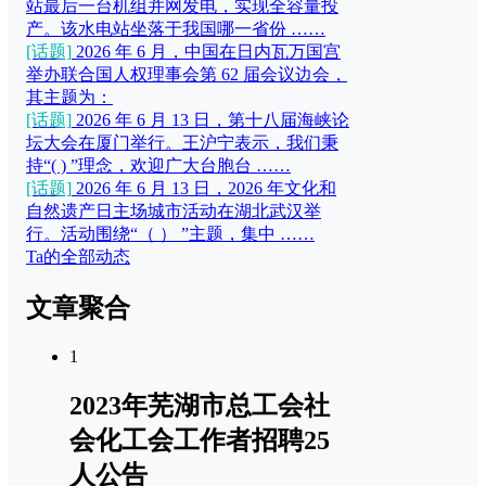
站最后一台机组并网发电，实现全容量投
产。该水电站坐落于我国哪一省份 ……
[话题]
2026 年 6 月，中国在日内瓦万国宫
举办联合国人权理事会第 62 届会议边会，
其主题为：
[话题]
2026 年 6 月 13 日，第十八届海峡论
坛大会在厦门举行。王沪宁表示，我们秉
持“( ) ”理念，欢迎广大台胞台 ……
[话题]
2026 年 6 月 13 日，2026 年文化和
自然遗产日主场城市活动在湖北武汉举
行。活动围绕“（ ） ”主题，集中 ……
Ta的全部动态
文章聚合
1
2023年芜湖市总工会社
会化工会工作者招聘25
人公告