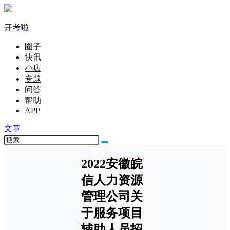
开考啦
圈子
快讯
小店
专题
问答
帮助
APP
文章
2022安徽皖
信人力资源
管理公司关
于服务项目
辅助人员招