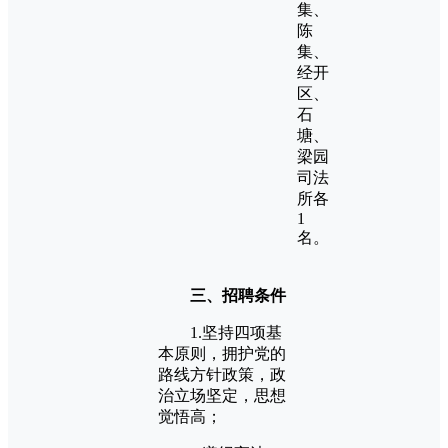
集、
陈
集、
经开
区、
石
塘、
梁园
司法
所各
1
名。
三、招聘条件
1.坚持四项基
本原则，拥护党的
路线方针政策，政
治立场坚定，思想
觉悟高；