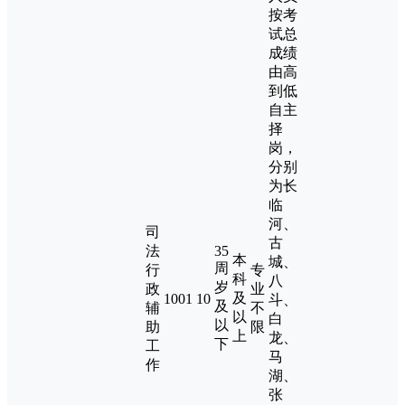
按考
试总
成绩
由高
到低
自主
择
岗，
分别
为长
临
河、
司
古
法
35
本
城、
周
行
专
科
八
岁
政
业
及
1001
10
斗、
及
辅
不
以
白
以
助
限
上
龙、
下
工
马
作
湖、
张