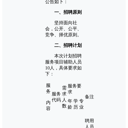
公告如下：
一、招聘原则
坚持面向社
会，公开、公平、
竞争、择优原则。
二、招聘计划
本次计划招聘
服务项目辅助人员
10人，具体要求如
下：
服
服务要
需
务
求
服务
求
备注
代码
人
年
学
专
内
数
龄
历
业
容
聘用
人员