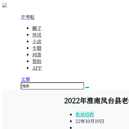
开考啦
圈子
快讯
小店
专题
问答
帮助
APP
文章
2022年淮南凤台县
教师招聘
22年10月19日