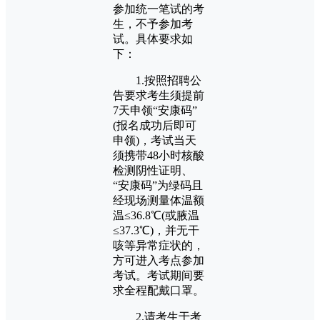
参加统一笔试的考
生，不予参加考
试。具体要求如
下：
1.按照招聘公
告要求考生须提前
7天申领“安康码”
(报名成功后即可
申领)，考试当天
须携带48小时核酸
检测阴性证明、
“安康码”为绿码且
经现场测量体温额
温≤36.8℃(或腋温
≤37.3℃)，并无干
咳等异常症状的，
方可进入考点参加
考试。考试期间要
求全程配戴口罩。
2.请考生于考