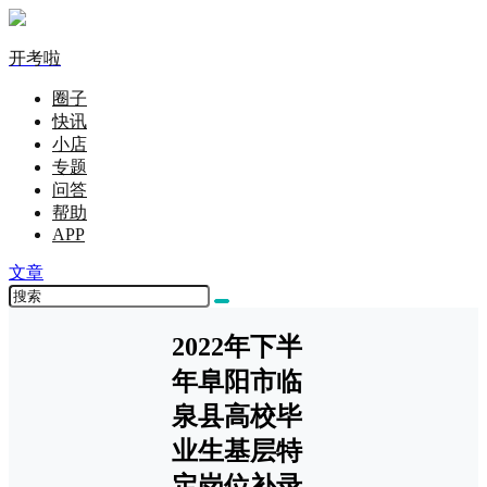
开考啦
圈子
快讯
小店
专题
问答
帮助
APP
文章
2022年下半
年阜阳市临
泉县高校毕
业生基层特
定岗位补录