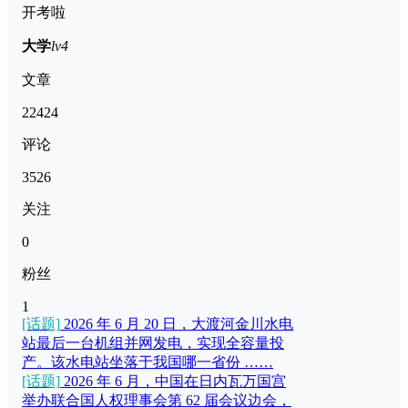
开考啦
大学
lv4
文章
22424
评论
3526
关注
0
粉丝
1
[话题]
2026 年 6 月 20 日，大渡河金川水电
站最后一台机组并网发电，实现全容量投
产。该水电站坐落于我国哪一省份 ……
[话题]
2026 年 6 月，中国在日内瓦万国宫
举办联合国人权理事会第 62 届会议边会，