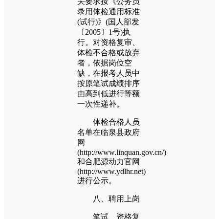
关要求按《公务员
录用体检通用标准
(试行)》(国人部发
〔2005〕1号)执
行。对资格复审、
体检不合格或放弃
者，依据岗位空
缺，在报考人员中
按原笔试成绩排序
由高到低进行等额
一次性递补。
体检合格人员
名单在临泉县政府
网
(http://www.linquan.gov.cn/)
和合肥源动力官网
(http://www.ydlhr.net)
进行公示。
八、聘用上岗
笔试、资格复