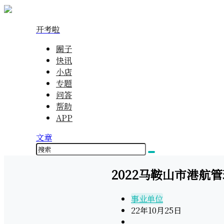
开考啦
圈子
快讯
小店
专题
问答
帮助
APP
文章
2022马鞍山市港航
事业单位
22年10月25日