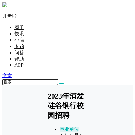
开考啦
圈子
快讯
小店
专题
问答
帮助
APP
文章
2023年浦发
硅谷银行校
园招聘
事业单位