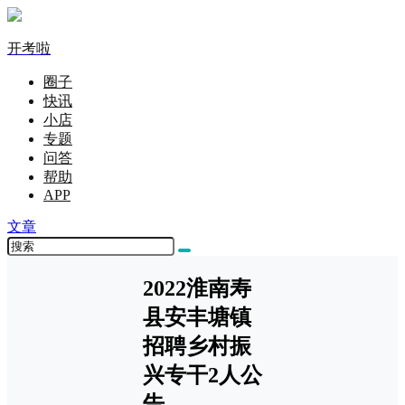
开考啦
圈子
快讯
小店
专题
问答
帮助
APP
文章
2022淮南寿
县安丰塘镇
招聘乡村振
兴专干2人公
告