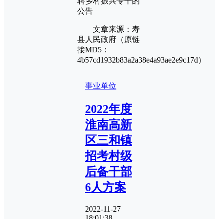
聘乡村振兴专干的
公告
文章来源：寿
县人民政府（原链
接MD5：
4b57cd1932b83a2a38e4a93ae2e9c17d）
事业单位
2022年度
淮南高新
区三和镇
招考村级
后备干部
6人方案
2022-11-27
18:01:38