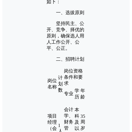
如下：
一、选拔原则
坚持民主、公
开、竞争、择优的
原则，确保选人用
人工作公开、公
平、公正。
二、招聘计划
岗位资格
条件和要
计
岗位
求
划
名称
数
学
年
专业
历
龄
会计
本
学、
项目
科
35
财务
周
经理
及
1
管
岁
（会
以
人