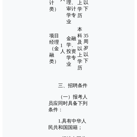
理、
以
计
上
审计
下
类）
学
学专
历
业
本
项目
科
35
金融
周
经理
及
学、
1
岁
（金
以
人
投资
以
融
上
学专
下
类）
学
业
历
三、招聘条件
（一）报考人
员应同时具备下列
条件：
1.具有中华人
民共和国国籍；