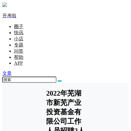
开考啦
圈子
快讯
小店
专题
问答
帮助
APP
文章
2022年芜湖
市新芜产业
投资基金有
限公司工作
人员招聘2人