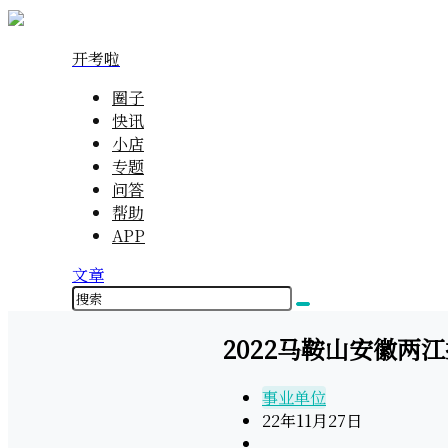
开考啦
圈子
快讯
小店
专题
问答
帮助
APP
文章
2022马鞍山安徽两
事业单位
22年11月27日