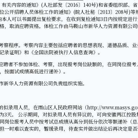
有关内容的通知》(人社部发〔2016〕140号)和省委组织部
公开招聘人员体检工作的通知》(皖人社秘〔2013〕208号)
内本人可以书面提出复检要求，在收到复检通知3日内按规定进
格，取消应聘资格。体检工作由马鞍山市新华人力资源有限公司
考察程序。考察内容主要包括应聘者的思想表现、道德品质、业
记录证明》和《全国法院被执行人信息查询》。
应聘者不参加体检、考察，出现报考岗位缺额的，在同岗位报考
，按面试成绩高低进行递补）。
市新华人力资源有限公司负责组织实施。
用人员，在雨山区人民政府网站（http://www.masys.g
为3天。 公示期间，对拟录用人员有异议的，可向安徽两江控股
同岗位报考人员中按考试总成绩从高分到低分依次等额递补（总
但一时难以查实的，暂缓录用，待查实并做出结论后再决定是否