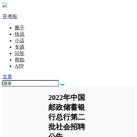
开考啦
圈子
快讯
小店
专题
问答
帮助
APP
文章
2022年中国
邮政储蓄银
行总行第二
批社会招聘
公告