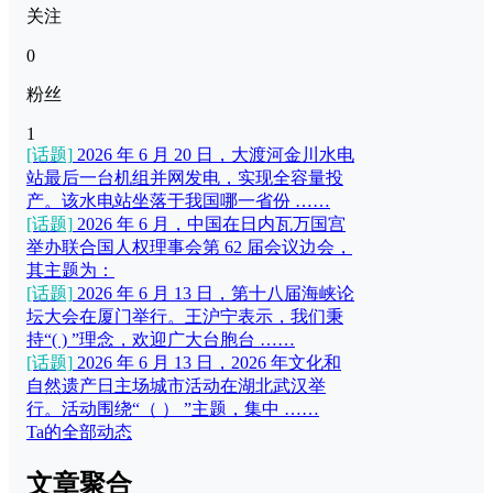
关注
0
粉丝
1
[话题]
2026 年 6 月 20 日，大渡河金川水电
站最后一台机组并网发电，实现全容量投
产。该水电站坐落于我国哪一省份 ……
[话题]
2026 年 6 月，中国在日内瓦万国宫
举办联合国人权理事会第 62 届会议边会，
其主题为：
[话题]
2026 年 6 月 13 日，第十八届海峡论
坛大会在厦门举行。王沪宁表示，我们秉
持“( ) ”理念，欢迎广大台胞台 ……
[话题]
2026 年 6 月 13 日，2026 年文化和
自然遗产日主场城市活动在湖北武汉举
行。活动围绕“（ ） ”主题，集中 ……
Ta的全部动态
文章聚合