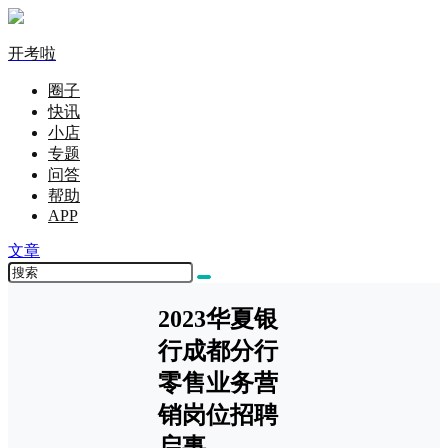
开考啦
圈子
快讯
小店
专题
问答
帮助
APP
文章
2023华夏银
行成都分行
零售业务营
销岗位招聘
启事