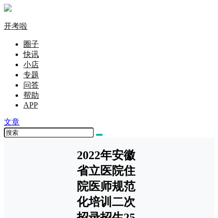
开考啦
圈子
快讯
小店
专题
问答
帮助
APP
文章
2022年安徽
省立医院住
院医师规范
化培训二次
招录招生25