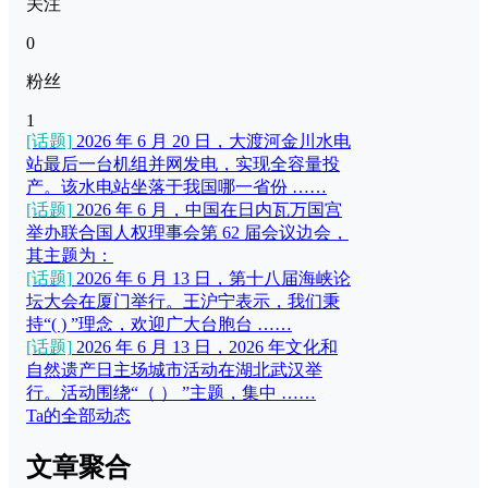
关注
0
粉丝
1
[话题]
2026 年 6 月 20 日，大渡河金川水电
站最后一台机组并网发电，实现全容量投
产。该水电站坐落于我国哪一省份 ……
[话题]
2026 年 6 月，中国在日内瓦万国宫
举办联合国人权理事会第 62 届会议边会，
其主题为：
[话题]
2026 年 6 月 13 日，第十八届海峡论
坛大会在厦门举行。王沪宁表示，我们秉
持“( ) ”理念，欢迎广大台胞台 ……
[话题]
2026 年 6 月 13 日，2026 年文化和
自然遗产日主场城市活动在湖北武汉举
行。活动围绕“（ ） ”主题，集中 ……
Ta的全部动态
文章聚合