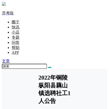
开考啦
圈子
快讯
小店
专题
问答
帮助
APP
文章
2022年铜陵
枞阳县藕山
镇选聘社工1
人公告