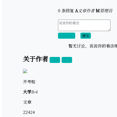
0 条回复
A
文章作者
M
管理员
取消回复
提交
暂无讨论，说说你的看法
关于作者
关注
私信
开考啦
大学
lv4
文章
22424