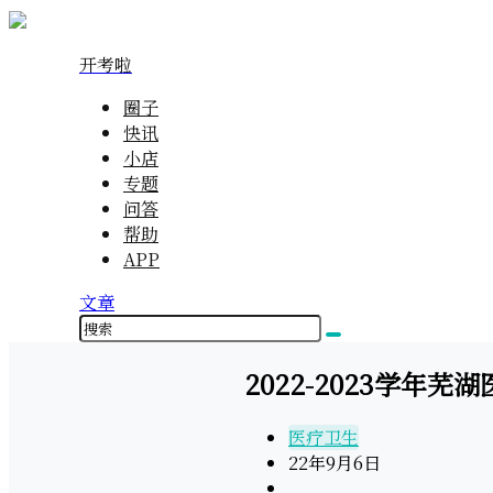
开考啦
圈子
快讯
小店
专题
问答
帮助
APP
文章
2022-2023学年
医疗卫生
22年9月6日