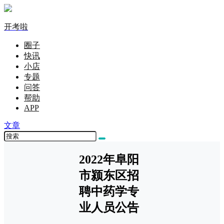
开考啦
圈子
快讯
小店
专题
问答
帮助
APP
文章
2022年阜阳
市颍东区招
聘中药学专
业人员公告